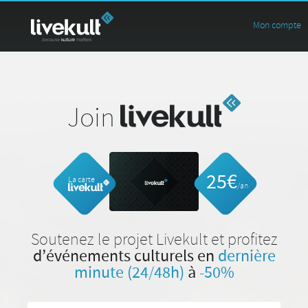
Mon compte
Join
25€
La carte
/an
Soutenez le projet Livekult et profitez
d’événements culturels en
dernière
minute (24/48h)
à
-50%